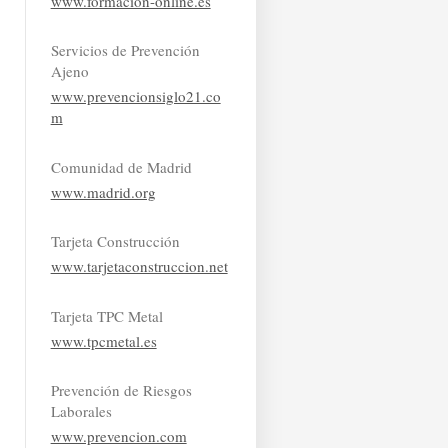
www.formacion-online.es
Servicios de Prevención
Ajeno
www.prevencionsiglo21.co
m
Comunidad de Madrid
www.madrid.org
Tarjeta Construcción
www.tarjetaconstruccion.net
Tarjeta TPC Metal
www.tpcmetal.es
Prevención de Riesgos
Laborales
www.prevencion.com