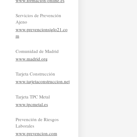
www.formacion-online.es
Servicios de Prevención
Ajeno
www.prevencionsiglo21.co
m
Comunidad de Madrid
www.madrid.org
Tarjeta Construcción
www.tarjetaconstruccion.net
Tarjeta TPC Metal
www.tpcmetal.es
Prevención de Riesgos
Laborales
www.prevencion.com