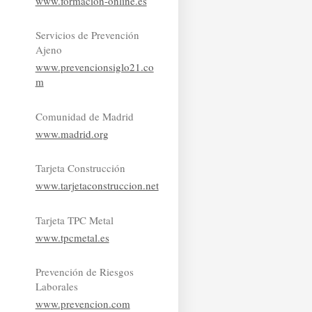
www.formacion-online.es
Servicios de Prevención
Ajeno
www.prevencionsiglo21.co
m
Comunidad de Madrid
www.madrid.org
Tarjeta Construcción
www.tarjetaconstruccion.net
Tarjeta TPC Metal
www.tpcmetal.es
Prevención de Riesgos
Laborales
www.prevencion.com