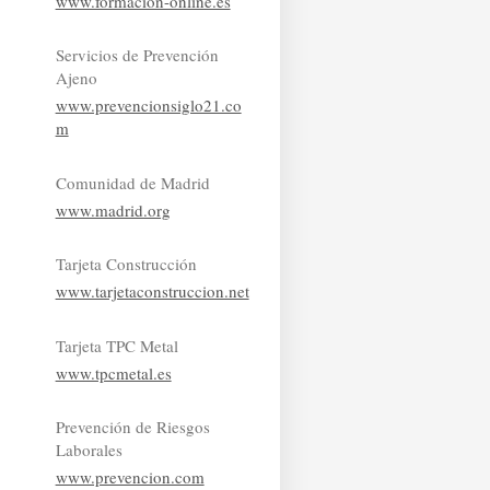
www.formacion-online.es
Servicios de Prevención
Ajeno
www.prevencionsiglo21.co
m
Comunidad de Madrid
www.madrid.org
Tarjeta Construcción
www.tarjetaconstruccion.net
Tarjeta TPC Metal
www.tpcmetal.es
Prevención de Riesgos
Laborales
www.prevencion.com