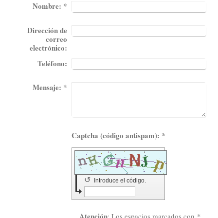
Nombre:
*
Dirección de
correo
electrónico:
Teléfono:
Mensaje:
*
Captcha (código antispam): *
↺
Introduce el código.
Atención
: Los espacios marcados con
*