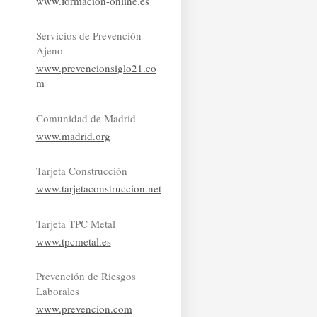
www.formacion-online.es
Servicios de Prevención
Ajeno
www.prevencionsiglo21.co
m
Comunidad de Madrid
www.madrid.org
Tarjeta Construcción
www.tarjetaconstruccion.net
Tarjeta TPC Metal
www.tpcmetal.es
Prevención de Riesgos
Laborales
www.prevencion.com