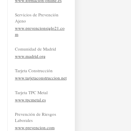
www.formacion-online.es
Servicios de Prevención
Ajeno
www.prevencionsiglo21.co
m
Comunidad de Madrid
www.madrid.org
Tarjeta Construcción
www.tarjetaconstruccion.net
Tarjeta TPC Metal
www.tpcmetal.es
Prevención de Riesgos
Laborales
www.prevencion.com