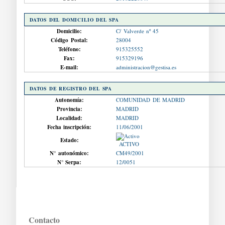
DATOS DEL DOMICILIO DEL SPA
Domicilio:
C/ Valverde nº 45
Código Postal:
28004
Teléfono:
915325552
Fax:
915329196
E-mail:
administracion@gestisa.es
DATOS DE REGISTRO DEL SPA
Autonomía:
COMUNIDAD DE MADRID
Provincia:
MADRID
Localidad:
MADRID
Fecha inscripción:
11/06/2001
Estado:
ACTIVO
N° autonómico:
CM49/2001
N° Serpa:
12/0051
Contacto