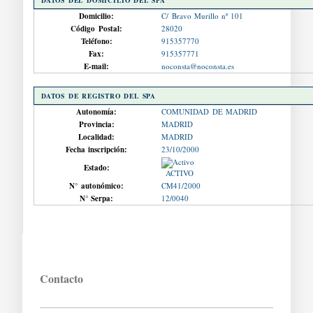
DATOS DEL DOMICILIO DEL SPA
Domicilio:
C/ Bravo Murillo nº 101
Código Postal:
28020
Teléfono:
915357770
Fax:
915357771
E-mail:
noconsta@noconsta.es
DATOS DE REGISTRO DEL SPA
Autonomía:
COMUNIDAD DE MADRID
Provincia:
MADRID
Localidad:
MADRID
Fecha inscripción:
23/10/2000
Estado:
ACTIVO
N° autonómico:
CM41/2000
N° Serpa:
12/0040
Contacto